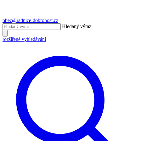
obec@radnice-dobrohost.cz
Hledaný výraz
rozšířené vyhledávání