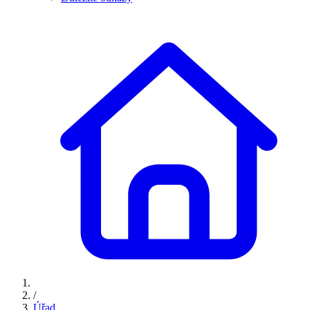
/
Úřad