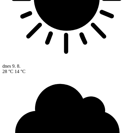
dnes
9. 8.
28 °C
14 °C