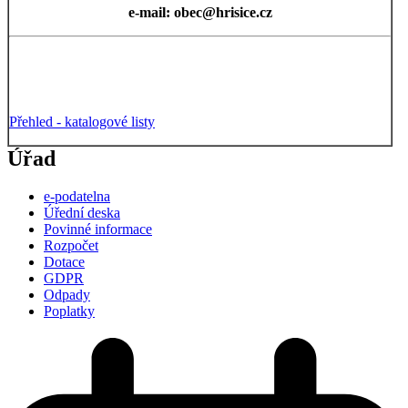
e-mail: obec@hrisice.cz
Přehled - katalogové listy
Úřad
e-podatelna
Úřední deska
Povinné informace
Rozpočet
Dotace
GDPR
Odpady
Poplatky