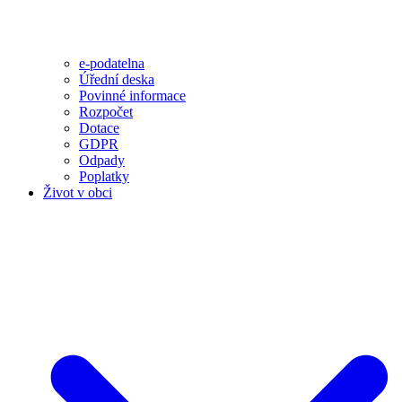
e-podatelna
Úřední deska
Povinné informace
Rozpočet
Dotace
GDPR
Odpady
Poplatky
Život v obci