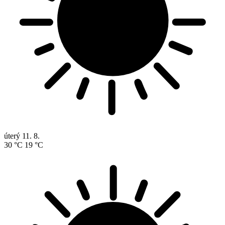
úterý
11. 8.
30 °C
19 °C