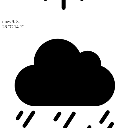
dnes
9. 8.
28 °C
14 °C