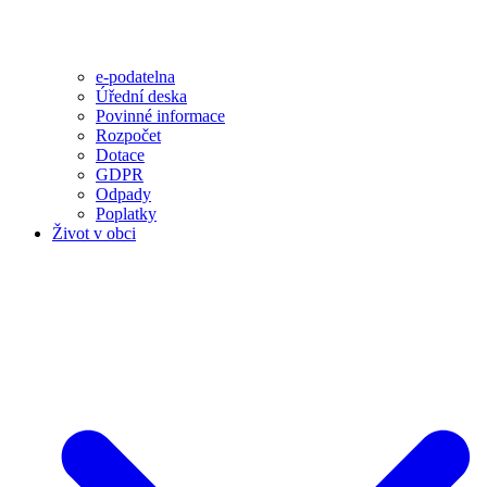
e-podatelna
Úřední deska
Povinné informace
Rozpočet
Dotace
GDPR
Odpady
Poplatky
Život v obci