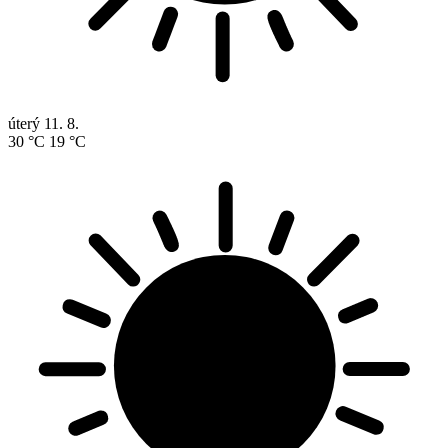
úterý
11. 8.
30 °C
19 °C