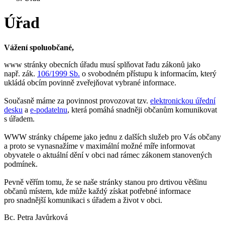
Úřad
Vážení spoluobčané,
www stránky obecních úřadu musí splňovat řadu zákonů jako
např. zák.
106/1999 Sb.
o svobodném přístupu k informacím, který
ukládá obcím povinně zveřejňovat vybrané informace.
Současně máme za povinnost provozovat tzv.
elektronickou úřední
desku
a
e-podatelnu
, která pomáhá snadněji občanům komunikovat
s úřadem.
WWW stránky chápeme jako jednu z dalších služeb pro Vás občany
a proto se vynasnažíme v maximální možné míře informovat
obyvatele o aktuální dění v obci nad rámec zákonem stanovených
podmínek.
Pevně věřím tomu, že se naše stránky stanou pro drtivou většinu
občanů místem, kde může každý získat potřebné informace
pro snadnější komunikaci s úřadem a život v obci.
Bc. Petra Javůrková