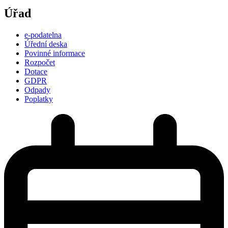
Úřad
e-podatelna
Úřední deska
Povinné informace
Rozpočet
Dotace
GDPR
Odpady
Poplatky