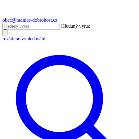
obec@radnice-dobrohost.cz
Hledaný výraz
rozšířené vyhledávání