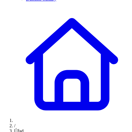
/
Úřad